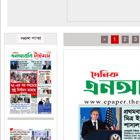
«
1
2
3